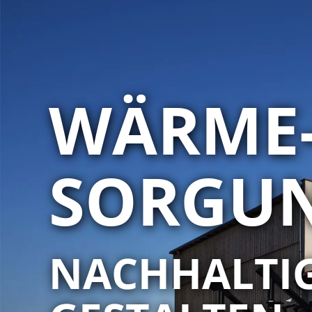
WÄRME-
SORGU
NACHHALTIG