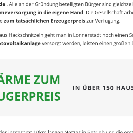
de
l. Alle an der Gründung beteiligten Bürger sind gleichze
meversorgung in die eigene Hand
. Die Gesellschaft ar
me
zum tatsächlichen Erzeugerpreis
zur Verfügung.
s Hackschnitzeln geht man in Lonnerstadt noch einen Sc
otovoltaik­anlage
versorgt werden, leisten einen großen
ÄRME ZUM
IN ÜBER 150 HA
UGERPREIS
 des insgesamt 10km langen Netzes in Betrieb und die e