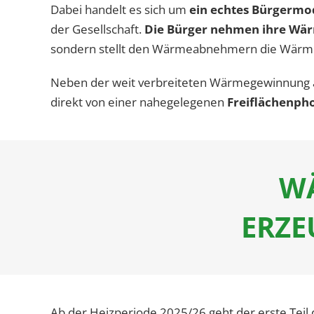
Dabei handelt es sich um
ein echtes Bürgermo
der Gesellschaft.
Die Bürger nehmen ihre Wär
sondern stellt den Wärmeabnehmern die Wär
Neben der weit verbreiteten Wärmegewinnung au
direkt von einer nahegelegenen
Freiflächen­ph
W
ERZE
Ab der Heizperiode 2025/26 geht der erste Teil