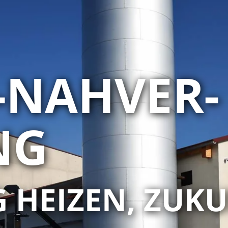
NAH­VER­
NG
 HEIZEN, ZUK