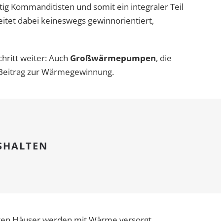
itig Kommanditisten und somit ein integraler Teil
beitet dabei keineswegs gewinnorientiert,
hritt weiter: Auch
Großwärmepumpen
, die
 Beitrag zur Wärmegewinnung.
USHALTEN
rsten Häuser werden mit Wärme versorgt.